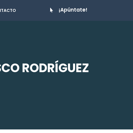
¡Apúntate!
NTACTO

ISCO RODRÍGUEZ