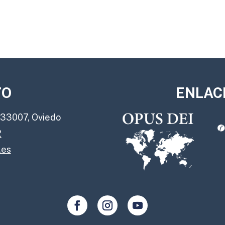
TO
ENLAC
, 33007, Oviedo
2
.es