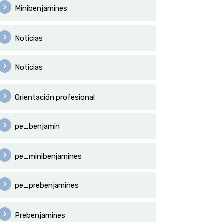
Minibenjamines
Noticias
Noticias
Orientación profesional
pe_benjamin
pe_minibenjamines
pe_prebenjamines
Prebenjamines