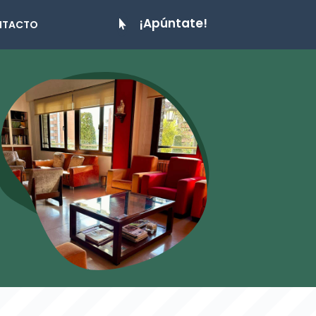
¡Apúntate!
NTACTO
