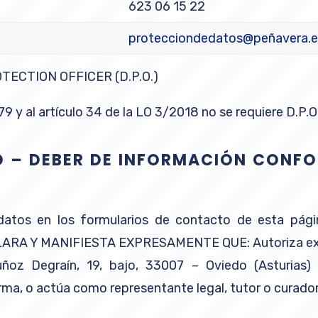
623 06 15 22
protecciondedatos@peñavera.e
ECTION OFFICER (D.P.O.)
 y al artículo 34 de la LO 3/2018 no se requiere D.P.O
D – DEBER DE INFORMACIÓN CONFO
 datos en los formularios de contacto de esta pág
DECLARA Y MANIFIESTA EXPRESAMENTE QUE: Autoriza e
z Degraín, 19, bajo, 33007 – Oviedo (Asturias) 
rma, o actúa como representante legal, tutor o curado