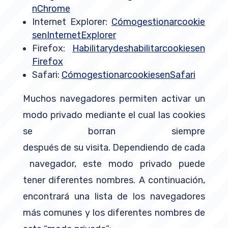
n
Chrome
Internet Explorer:
Cómo
gestionar
cookie
s
en
Internet
Explorer
Firefox:
Habilitar
y
deshabilitar
cookies
en
Firefox
Safari:
Cómo
gestionar
cookies
en
Safari
Muchos navegadores permiten activar un
modo privado mediante el cual las cookies
se borran siempre
después de su visita. Dependiendo de cada
navegador, este modo privado puede
tener diferentes nombres. A continuación,
encontrará una lista de los navegadores
más comunes y los diferentes nombres de