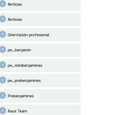
Noticias
Noticias
Orientación profesional
pe_benjamin
pe_minibenjamines
pe_prebenjamines
Prebenjamines
Race Team