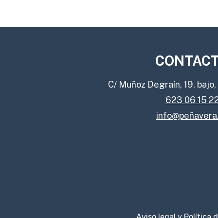
CONTAC
C/ Muñoz Degraín, 19, bajo
623 06 15 2
info@peñavera
Aviso legal y Política 