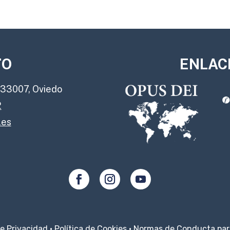
TO
ENLAC
, 33007, Oviedo
2
.es
de Privacidad
·
Política de Cookies
·
Normas de Conducta para