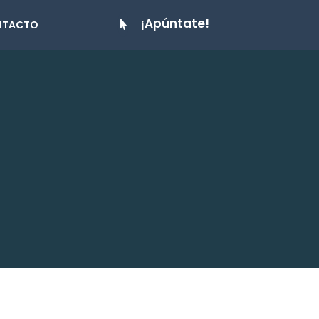
¡Apúntate!
NTACTO
