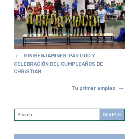
←
MINIBENJAMINES: PARTIDO Y
CELEBRACIÓN DEL CUMPLEAÑOS DE
CHRISTIAN
→
Tu primer empleo
SEARCH