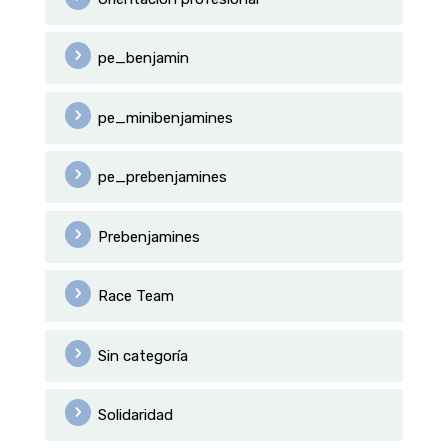
pe_benjamin
pe_minibenjamines
pe_prebenjamines
Prebenjamines
Race Team
Sin categoría
Solidaridad