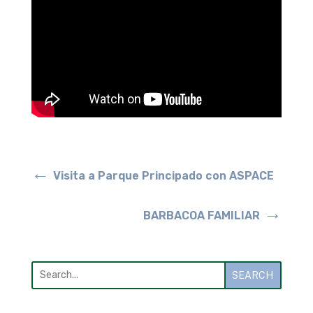
←
Visita a Parque Principado con ASPACE
→
BARBACOA FAMILIAR
SEARCH