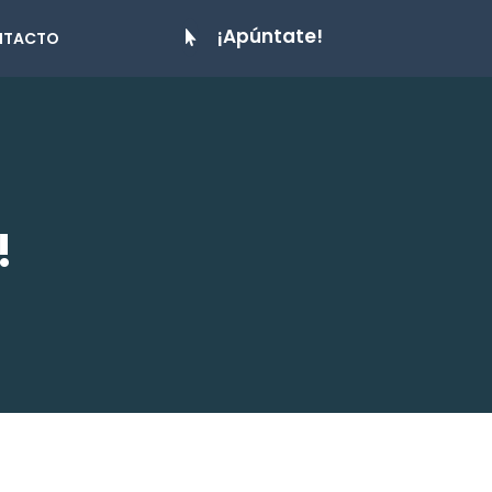
¡Apúntate!
NTACTO

!