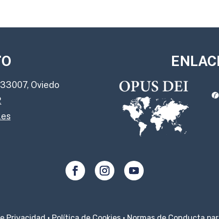
TO
ENLAC
, 33007, Oviedo
2
.es
de Privacidad
·
Política de Cookies
·
Normas de Conducta para