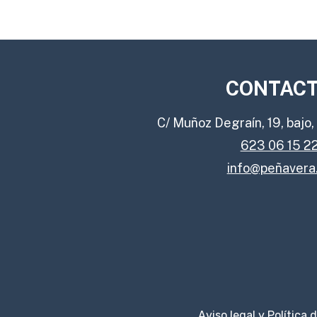
CONTAC
C/ Muñoz Degraín, 19, bajo
623 06 15 2
info@peñavera
Aviso legal y Política 