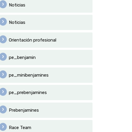
Noticias
Noticias
Orientación profesional
pe_benjamin
pe_minibenjamines
pe_prebenjamines
Prebenjamines
Race Team