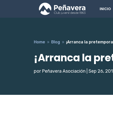
INICIO
Home
Blog
¡Arranca la pretempora
9
9
¡Arranca la pr
por
Peñavera Asociación
|
Sep 26, 20