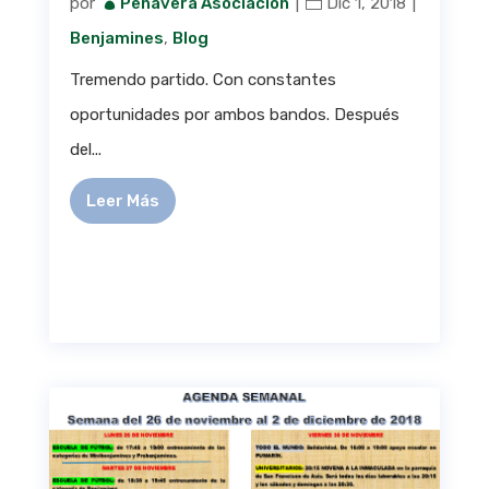
por
Peñavera Asociación
|
Dic 1, 2018
|
Benjamines
,
Blog
Tremendo partido. Con constantes
oportunidades por ambos bandos. Después
del...
Leer Más